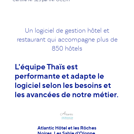
Un logiciel de gestion hôtel et
restaurant qui accompagne plus de
850 hôtels
nne
L'équipe Thaïs est
Thaï
performante et adapte le
fiab
on
logiciel selon les besoins et
con
les avancées de notre métier.
les 
cela
Atlantic Hôtel et les Rôches
Noires, Les Sable d'Olonne.